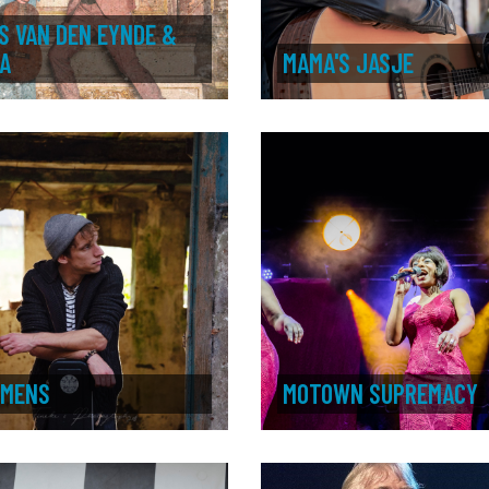
S VAN DEN EYNDE &
A
MAMA'S JASJE
RMENS
MOTOWN SUPREMACY