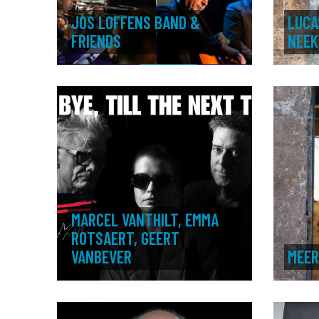
JOS LOFFENS BAND &
LUCA
FRIENDS
NEEK
MARCEL VANTHILT, EMMA
ROTSAERT, GEERT
VANBEVER
MEE