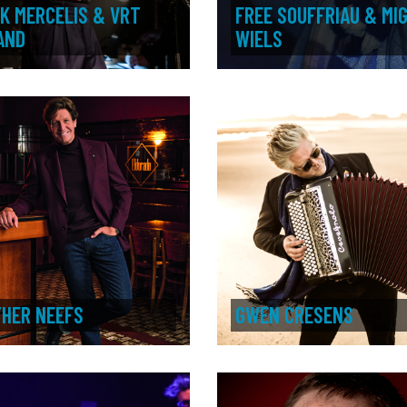
K MERCELIS & VRT
FREE SOUFFRIAU & MI
AND
WIELS
HER NEEFS
GWEN CRESENS