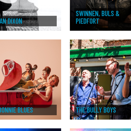
SWINNEN, BULS &
AN DIXON
PIEDFORT
BONNIE BLUES
THE BULLY BOYS