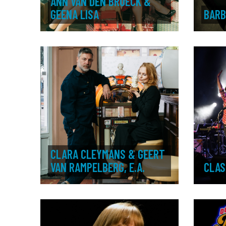
ANN VAN DEN BROECK &
GEENA LISA
BARB
CLARA CLEYMANS & GEERT
VAN RAMPELBERG, E.A.
CLAS