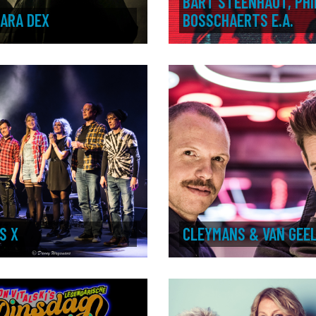
BART STEENHAUT, PHI
ARA DEX
BOSSCHAERTS E.A.
S X
CLEYMANS & VAN GEE