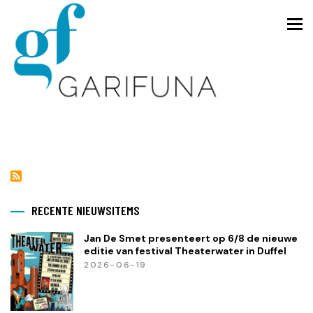
Overslaan
en
To
naar
de
inhoud
gaan
RECENTE NIEUWSITEMS
Jan De Smet presenteert op 6/8 de nieuwe
editie van festival Theaterwater in Duffel
2026-06-19