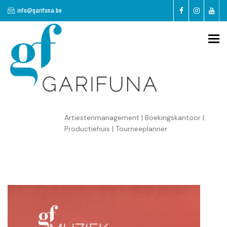
Overslaan
info@garifuna.be
en
naar
de
To
inhoud
gaan
Artiestenmanagement | Boekingskantoor |
Productiehuis | Tourneeplanner